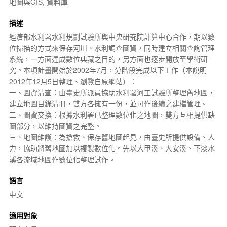
地圖與GIS, 資料庫
描述
經濟部水利署水利規劃試驗所與
中央研究院
計算中心合作，期以數
位掃描的方式來保存河川、水利調查圖資，同時建立相關查詢管理
系統，一方面達成
數位典藏
之目的，另方面也逐步開放至學術研
究。本項計畫開始於2002年7月，分階段完成以下工作（本說明
2012年12月5日整理、瀏覽自原網站）：
一、圖資清查：由臺史所派員協助水利署河工試驗所整理舊地圖，
建立地圖目錄清冊，雙方各擁有一份，並可作後續之建檔管理。
二、圖資交換：根據水利署已整理
數位化
之地圖，雙方互相提供缺
圖部分，以維持圖資之完整。
三、地圖維護：為搶救、保存舊地圖起見，由臺史所提供設備、人
力，協助將舊地圖加以複製數位化。先以
大甲溪
、
大安溪
、
下淡水
溪
各流域地圖作數位化整理試作。
語言
中文
適用對象