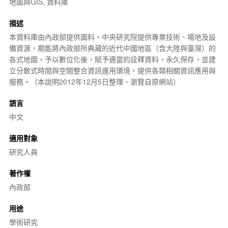
地圖與GIS, 資料庫
描述
本資料庫由內政部提供圖料，
中央研究院
提供專業技術、場地及設
備資源，期能將內政部所典藏的近代中國地區（含大陸與臺灣）的
各式地圖，予以
數位化
後，賦予適當的
詮釋資料
，永久保存，並建
立分散式時間與空間整合資訊運用環境，提供各類相關資訊應用與
服務。（本說明2012年12月5日整理、瀏覽自原網站）
語言
中文
適用對象
研究人員
著作權
內政部
用途
學術研究