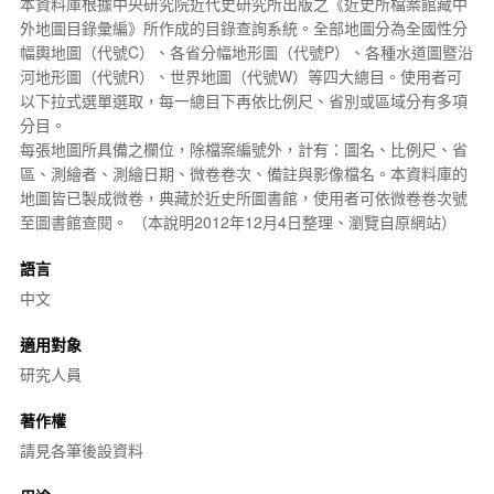
本資料庫根據
中央研究院
近代史研究所出版之《近史所檔案館藏中
外地圖目錄彙編》所作成的目錄查詢系統。全部地圖分為全國性分
幅
輿地圖
（代號C）、各省分幅地形圖（代號P）、各種
水道
圖暨沿
河地形圖（代號R）、
世界地圖
（代號W）等四大總目。使用者可
以下拉式選單選取，每一總目下再依比例尺、省別或區域分有多項
分目。
每張地圖所具備之欄位，除檔案編號外，計有：圖名、比例尺、省
區、測繪者、測繪日期、微卷卷次、備註與影像檔名。本資料庫的
地圖皆已製成微卷，典藏於近史所圖書館，使用者可依微卷卷次號
至圖書館查閱。 （本說明2012年12月4日整理、瀏覽自原網站）
語言
中文
適用對象
研究人員
著作權
請見各筆後設資料