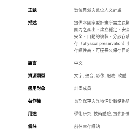
主題
數位典藏與數位人文計畫
描述
提供本國家型計畫所需之長
圍內之產出。建立穩定、安全、存續性
安全、自動的複製、分散存放與快速
存（physical preserva
存續性高、可達長久保存目的
語言
中文
資源類型
文字, 聲音, 影像, 服務, 軟體
適用對象
計畫成員
著作權
長期保存與異地備份服務系
用途
學術研究, 技術體驗, 提供計
備註
前往庫存網站