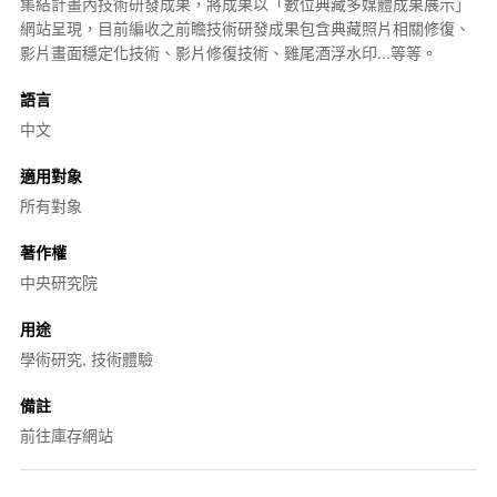
集結計畫內技術研發成果，將成果以「
數位典藏
多媒體
成果展示」
網站呈現，目前編收之前瞻技術研發成果包含典藏照片相關修復、
影片畫面穩定化技術、影片修復技術、雞尾酒
浮水印
...等等。
語言
中文
適用對象
所有對象
著作權
中央研究院
用途
學術研究, 技術體驗
備註
前往庫存網站