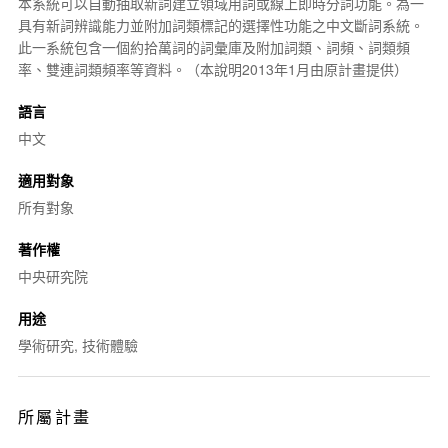
本系統可以自動抽取新詞建立領域用詞或線上即時分詞功能。為一
具有新詞辨識能力並附加
詞類
標記的選擇性功能之中文
斷詞
系統。
此一系統包含一個約拾萬詞的詞彙庫及附加詞類、詞頻、詞類頻
率、雙連詞類頻率等資料。（本說明2013年1月由原計畫提供）
語言
中文
適用對象
所有對象
著作權
中央研究院
用途
學術研究, 技術體驗
所屬計畫