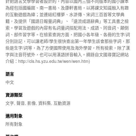
針對語言文學學習者設計的，內容以國內三個不同版本的國小課本
為經包括國編館、南一書局、及康軒書局，以將課文知識融入有趣
的互動遊戲為緯；並連結
紅樓夢
、
水滸傳
、宋詞三百首等文學典
籍，及提供「國語日報量詞典」、「遠流成語辭典」等工具書之檢
索。學習及遊戲的內容有名詞
量詞
搭配用法、成語、同音詞、顛倒
詞、部件習字等。在檢索查詢方面，把國小各年級、各冊的生字/詞
分別註記，可以讓老師/學生很快查出第一年學生該會那些字詞，那
些是生字/詞等，為了方便國際使用及海外學習，所有檢索，除了
漢
字
與
注音符號
外，也可以用漢語拼音輸入。摘錄自
文國尋寶記
網站
介紹：
http://cls.hs.yzu.edu.tw/wen/wen.htm
)
語言
中文
資源類型
文字, 聲音, 影像, 資料集, 互動資源
適用對象
所有對象