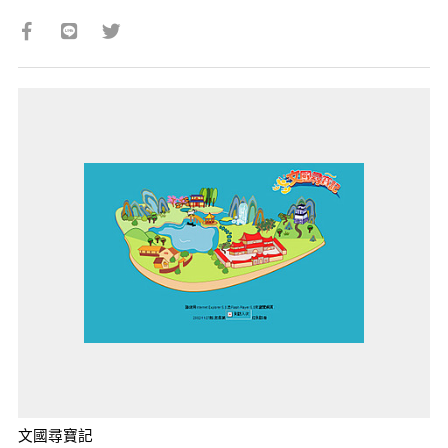
文國尋寶記