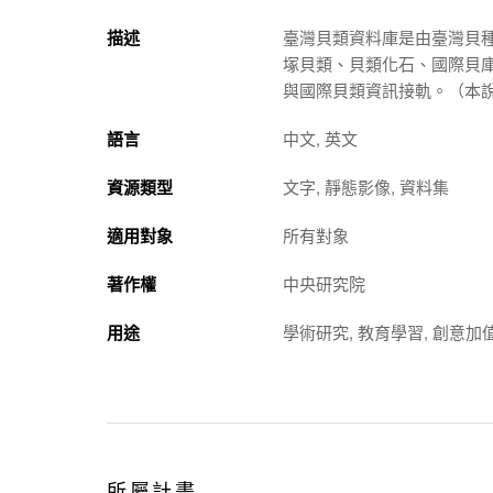
描述
臺灣貝類資料庫是由臺灣貝
塚
貝類、貝類
化石
、國際貝
與國際貝類資訊接軌。（本說明
語言
中文, 英文
資源類型
文字, 靜態影像, 資料集
適用對象
所有對象
著作權
中央研究院
用途
學術研究, 教育學習, 創意加
所屬計畫