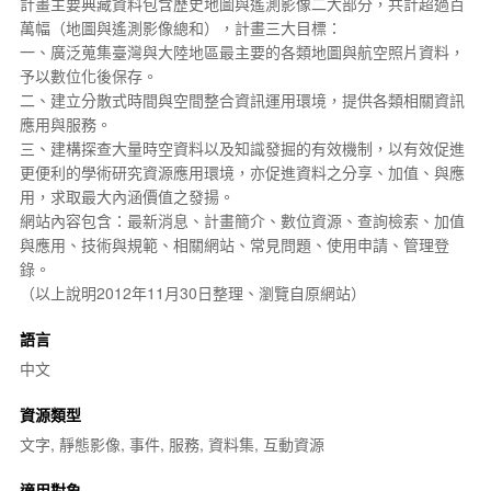
計畫主要典藏資料包含歷史地圖與
遙測影像
二大部分，共計超過百
萬幅（地圖與遙測影像總和），計畫三大目標：
一、廣泛蒐集臺灣與大陸地區最主要的各類地圖與
航空照片
資料，
予以
數位化
後保存。
二、建立分散式時間與空間整合資訊運用環境，提供各類相關資訊
應用與服務。
三、建構探查大量時空資料以及知識發掘的有效機制，以有效促進
更便利的學術研究資源應用環境，亦促進資料之分享、加值、與應
用，求取最大內涵價值之發揚。
網站內容包含：最新消息、計畫簡介、數位資源、查詢檢索、加值
與應用、技術與規範、相關網站、常見問題、使用申請、管理登
錄。
（以上說明2012年11月30日整理、瀏覽自原網站）
語言
中文
資源類型
文字, 靜態影像, 事件, 服務, 資料集, 互動資源
適用對象