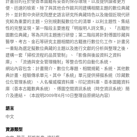
計畫目的在於使善本圖籍有妥善的保存環境，以及提供讀者更方
便、迅速的檢索，除了與其他合作館共同建構相關主題的
數位典藏
外，並針對
中央研究院
歷史語言研究所典藏特色以及幾個近現代研
究較為重要的主題，分別規劃擬
數位化
的清單，以利主題性、集結
性的完整呈現。第一階段主要進程「明版明人詩文集」、「古籍附
圖數位典藏」等為共同主題進行研發；第二階段將針對傅圖珍藏與
醫學、考古、金石等研究主題相關的古籍進行數位化工作。計畫另
一重點為選定擬數位典藏的主題以及進行文獻的分析與整理之後，
建構一套「掃校流程的品質管制」、「影像與
後設資料
之資料
庫」、「流通與安全管理機制」等整合性的自動化系統。
網站內容包含：計畫簡介、數位化專題、相關規範、系統、其他數
典計畫、經驗傳承單元。其中「系統」單元提供掃描系統（珍藏數
位化管理系統）、人名權威檔資料庫、印記資料庫、善本圖籍資料
庫（善本古籍數典系統）、傅圖空間資訊系統（時空資訊系統）簡
介及連結。（本說明2009年6月10日整理自原網站內容）
語言
中文
資源類型