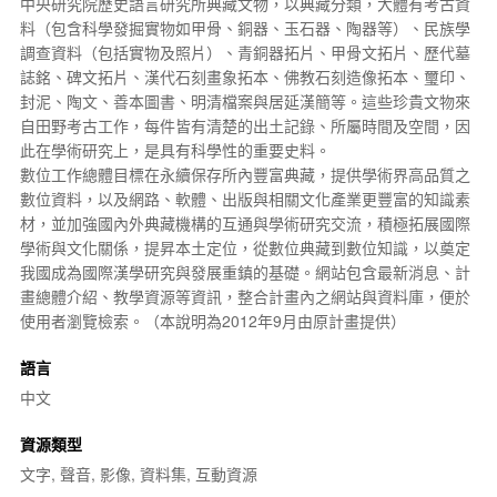
中央研究院
歷史語言研究所典藏文物，以典藏分類，大體有考古資
料（包含科學發掘實物如
甲骨
、銅器、玉石器、陶器等）、民族學
調查資料（包括實物及照片）、
青銅器
拓片、
甲骨文
拓片、歷代
墓
誌銘
、碑文拓片、漢代石刻畫象拓本、佛教石刻造像拓本、璽印、
封泥、陶文、
善本
圖書、明清檔案與居延漢簡等。這些珍貴文物來
自田野考古工作，每件皆有清楚的出土記錄、所屬時間及空間，因
此在學術研究上，是具有科學性的重要史料。
數位工作總體目標在永續保存所內豐富典藏，提供學術界高品質之
數位資料，以及網路、軟體、出版與相關文化產業更豐富的知識素
材，並加強國內外典藏機構的互通與學術研究交流，積極拓展國際
學術與文化關係，提昇本土定位，從
數位典藏
到數位知識，以奠定
我國成為國際漢學研究與發展重鎮的基礎。網站包含最新消息、計
畫總體介紹、教學資源等資訊，整合計畫內之網站與資料庫，便於
使用者瀏覽檢索。（本說明為2012年9月由原計畫提供）
語言
中文
資源類型
文字, 聲音, 影像, 資料集, 互動資源