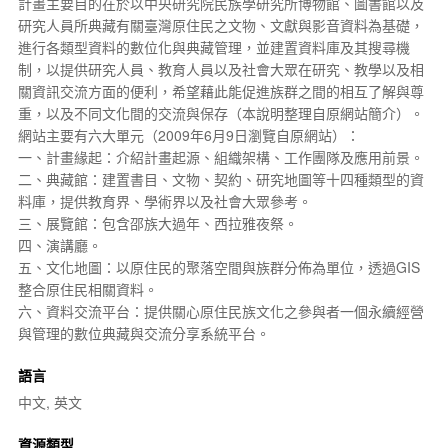
計畫主要目的在於以
中央研究院
民族學
研究所博物館、圖書館以及
研究人員所典藏有關臺灣原住民之文物、文獻與影音資料為基礎，
進行各類型資料的
數位化
與典藏管理，並建置資料庫及其搜尋機
制，以提供研究人員、教育人員以及社會大眾在研究、教學以及相
關資訊交流方面的便利，希望藉此能促進族群之間的相互了解與尊
重，以及不同文化間的交流與保存（本說明整理自原網站簡介）。
網站主要有六大單元（2009年6月9日瀏覽自原網站）：
一、計畫緣起：介紹計畫起源、組織架構、工作團隊及應用前景。
二、典藏館：建置
書目
、文物、契約、研究地圖等十四種類型的資
料庫，提供教育界、學術界以及社會大眾參考。
三、展覽館：包含
邵族
大過年、
西拉雅夜祭
。
四、演講廳。
五、文化地圖：以原住民的
聚落
空間與族群分佈為單位，透過
GIS
整合原住民相關資料。
六、資料交流平台：提供關心原住民族文化之參與者一個永續經營
與管理的
數位典藏
與交流分享系統平台。
語言
中文, 英文
資源類型