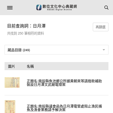
目前查詢詞：日月潭
再篩選
共找到
250
筆相符的資料
藏品目錄
(
249
)
圖片
名稱
正題名:南投縣魚池鄉公所據黃朝來等請撥款補助
裝設日月潭文武廟電燈案
正題名:南投縣議會函為日月潭電管處阻止漁民捕
魚及漁會業務請予解決案