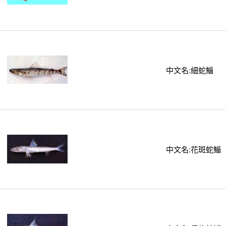
中文名:細蛇鯔
中文名:花斑蛇鯔