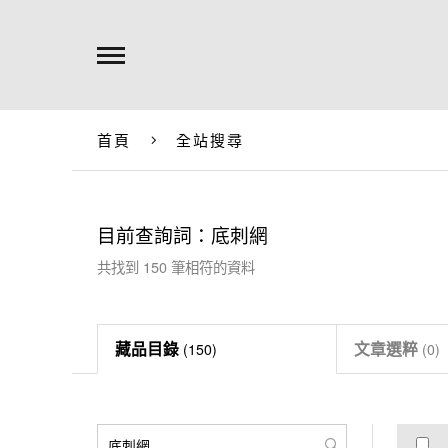
首頁
全站搜尋
目前查詢詞：底刺網
共找到
150
筆相符的資料
藏品目錄
文章選粹
(
150
)
(
0
)