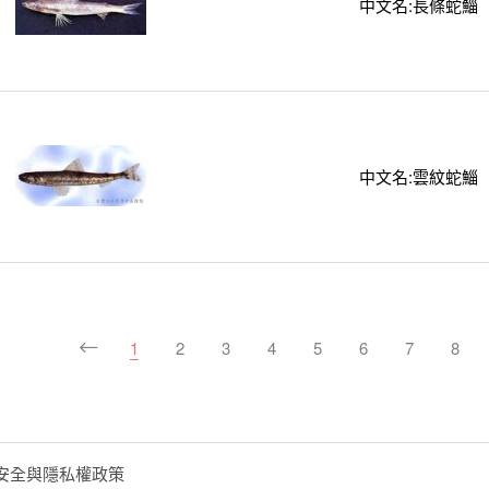
中文名:長條蛇鯔
中文名:雲紋蛇鯔
1
2
3
4
5
6
7
8
安全與隱私權政策