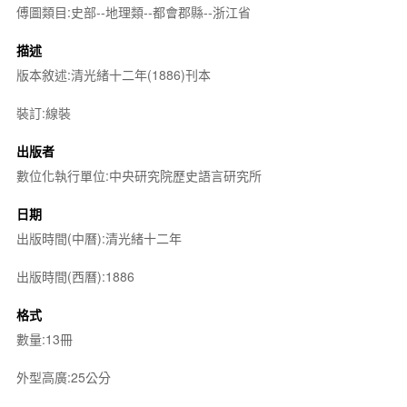
傅圖類目:史部--地理類--都會郡縣--浙江省
描述
版本敘述:清光緒十二年(1886)刊本
裝訂:線裝
出版者
數位化執行單位:中央研究院歷史語言研究所
日期
出版時間(中曆):清光緒十二年
出版時間(西曆):1886
格式
數量:13冊
外型高廣:25公分