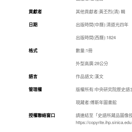
貢獻者
其他貢獻者:黃丕烈(清) 輯
日期
出版時間(中曆):清道光四年
出版時間(西曆):1824
格式
數量:1冊
外型高廣:28公分
語言
作品語文:漢文
管理權
版權所有:中央研究院歷史語
現藏者:傅斯年圖書館
授權聯絡窗口
請連結至「史語所藏品圖像
https://copyrite.ihp.sinica.