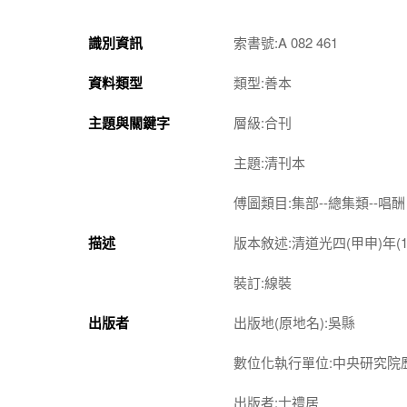
識別資訊
索書號:A 082 461
資料類型
類型:善本
主題與關鍵字
層級:合刊
主題:清刊本
傅圖類目:集部--總集類--唱酬
描述
版本敘述:清道光四(甲申)年(1
裝訂:線裝
出版者
出版地(原地名):吳縣
數位化執行單位:中央研究院
出版者:士禮居