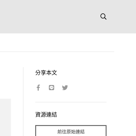
分享本文
資源連結
前往原始連結