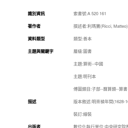
識別資訊
索書號:A 520 161
著作者
撰述者:利瑪竇(Ricci, Matteo
資料類型
類型:善本
主題與關鍵字
層級:圖書
主題:算術--中國
主題:明刊本
傅圖類目:子部--曆算類--算書
描述
版本敘述:明崇禎年間(1628-1
裝訂:線裝
出版者
數位化執行單位:中央研究院