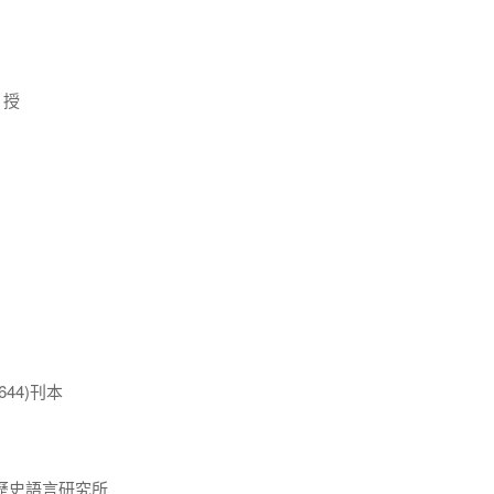
) 授
644)刊本
歷史語言研究所