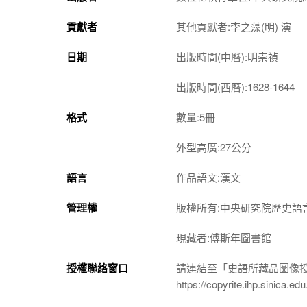
貢獻者
其他貢獻者:李之藻(明) 演
日期
出版時間(中曆):明崇禎
出版時間(西曆):1628-1644
格式
數量:5冊
外型高廣:27公分
語言
作品語文:漢文
管理權
版權所有:中央研究院歷史語
現藏者:傅斯年圖書館
授權聯絡窗口
請連結至「史語所藏品圖像
https://copyrite.ihp.sinica.