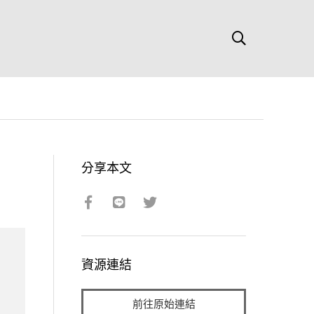
分享本文
資源連結
前往原始連結