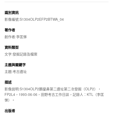
識別資訊
影像編號:S1304OLP2EFP2BTWA_04
著作者
創作者:李匡悌
資料類型
文字:發掘記錄及檔案
主題與關鍵字
主題:考古遺址
描述
影像說明:S1304OLP2鵝鑾鼻第二遺址第二次發掘（OLP2），
FP2L4，1993-06-06，田野考古工作日誌，記錄人：KTL（李匡
悌）。
出版者