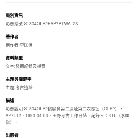
識別資訊
影像編號:S1304OLP2EAP7BTWA_23
著作者
創作者:李匡悌
資料類型
文字:發掘記錄及檔案
主題與關鍵字
主題:考古遺址
描述
影像說明:S1304OLP2鵝鑾鼻第二遺址第二次發掘（OLP2），
AP7L12，1993-04-03，田野考古工作日誌，記錄人：KTL（李匡
悌）。
出版者