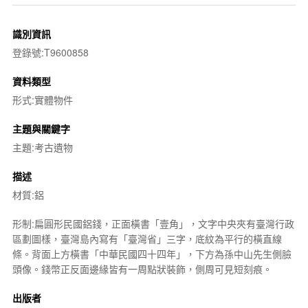
識別資訊
登錄號:T9600858
資料類型
形式:實體物件
主題與關鍵字
主題:考古遺物
描述
材質:鋁
形制:扁圓形民國鋁錢，正面橫書「壹角」，文字中央夾有臺灣行政
區劃圖樣，臺灣島內寫有「臺灣省」三字，底紋為平行的橫直線
條。背面上方橫書「中華民國四十四年」，下方為孫中山先生側臉
頭像。錢幣正反面邊緣皆有一周點狀裝飾，側周可見短刻痕。
出版者