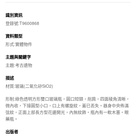
識別資訊
登錄號:T9600868
資料類型
形式:實體物件
主題與關鍵字
主題:考古遺物
描述
材質:玻璃(二氧化矽SiO2)
形制:綠色透明方形雙口玻璃瓶，圓口短頸，削肩，四面稜角清晰，
微內收，下接圓型小口，口上有螺旋紋，蓋已丟失。器身中央佈滿
弦紋，正面上部長方型花邊開光，內無紋飾。瓶內有一軟木塞。眼
藥瓶。
出版者