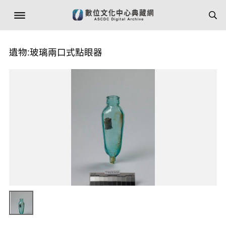
遺物:玻璃兩口式點眼器