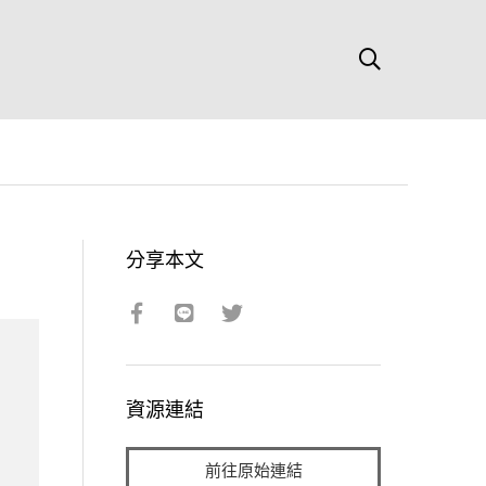
分享本文
資源連結
前往原始連結