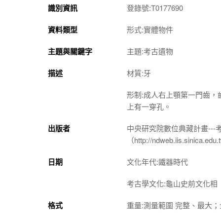
識別資訊
登錄號:T0177690
資料類型
形式:實體物件
主題與關鍵字
主題:考古遺物
描述
材質:牙
形制:成人右上顎第一門齒
上有一穿孔。
出版者
中央研究院數位典藏計畫--
（http://ndweb.iis.sinica.ed
日期
文化年代:鐵器時代
考古學文化:龜山史前文化相
格式
重量:測量範圍 完整、最大；全