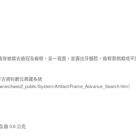
，齒背被磨去齒冠及齒根，呈一寬面，並露出牙髓腔。齒根兩側磨成平
-考古資料數位典藏系統
u.tw/archaeo2_public/System/Artifact/Frame_Advance_Search.htm）
器 0.6 公克