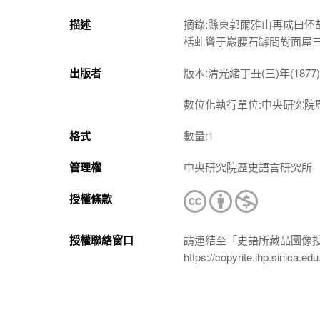
描述
摘錄:縣東郭爾雅山再成曰
栝虬聳于巖腰石罅間對面屋
出版者
版本:清光緒丁丑(三)年(187
數位化執行單位:中央研究院
格式
數量:1
管理權
中央研究院歷史語言研究所
授權條款
授權聯絡窗口
請連結至「史語所藏品圖像
https://copyrite.ihp.sinica.