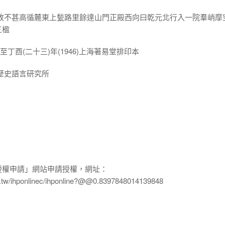
伾故不甚高循麓東上甃路里餘達山門正殿西向曰乾元北行入一院羣峭摩
三楹
7)至丁酉(二十三)年(1946)上海著易堂排印本
歷史語言研究所
授權申請」網站申請授權，網址：
edu.tw/ihponlinec/ihponline?@@0.8397848014139848