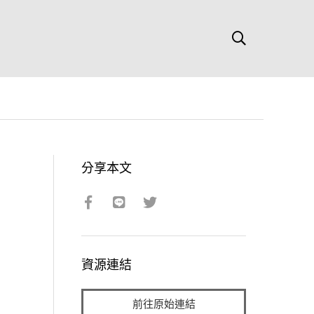
分享本文
資源連結
前往原始連結