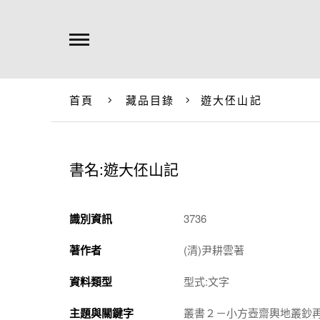
首頁
藏品目錄
遊大伾山記
書名:遊大伾山記
識別資訊
3736
著作者
(清)尹耕雲著
資料類型
型式:文字
主題與關鍵字
叢書２－小方壺齋輿地叢鈔