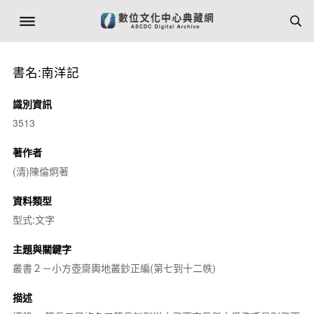
書名:南洋記
識別資訊
3513
著作者
(清)陳倫炯著
資料類型
型式:文字
主題與關鍵字
叢書２－小方壺齋輿地叢鈔正編(第七到十二帙)
描述