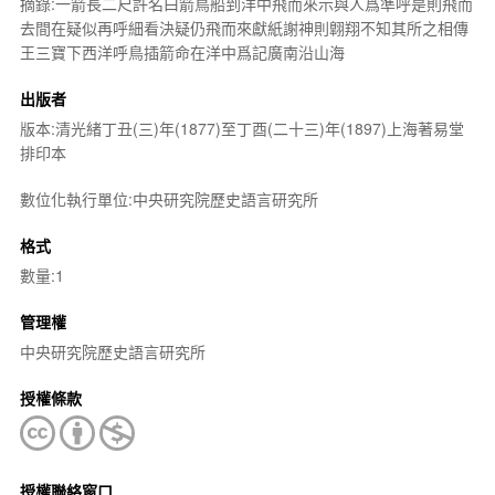
摘錄:一箭長二尺許名曰箭鳥船到洋中飛而來示與人爲準呼是則飛而
去間在疑似再呼細看決疑仍飛而來獻紙謝神則翺翔不知其所之相傳
王三寶下西洋呼鳥插箭命在洋中爲記廣南沿山海
出版者
版本:清光緒丁丑(三)年(1877)至丁酉(二十三)年(1897)上海著易堂
排印本
數位化執行單位:中央研究院歷史語言研究所
格式
數量:1
管理權
中央研究院歷史語言研究所
授權條款
授權聯絡窗口