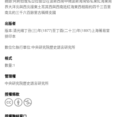
摘錄:阿剌伯或名亞拉彼亞在波斯西南中隔波斯海灣俗名東紅海東南
界大洋北與西北接東土耳其西與西南抵紅海東西相距約四千三百里
南北約三千六百餘里古稱條支國
出版者
版本:清光緒丁丑(三)年(1877)至丁酉(二十三)年(1897)上海著易堂
排印本
數位化執行單位:中央研究院歷史語言研究所
格式
數量:1
管理權
中央研究院歷史語言研究所
授權條款
授權聯絡窗口