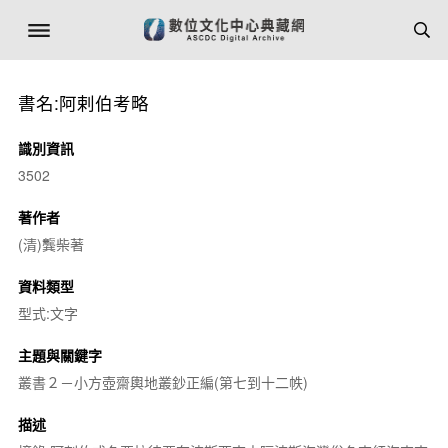
書名:阿剌伯考略
識別資訊
3502
著作者
(清)龔柴著
資料類型
型式:文字
主題與關鍵字
叢書２－小方壺齋輿地叢鈔正編(第七到十二帙)
描述