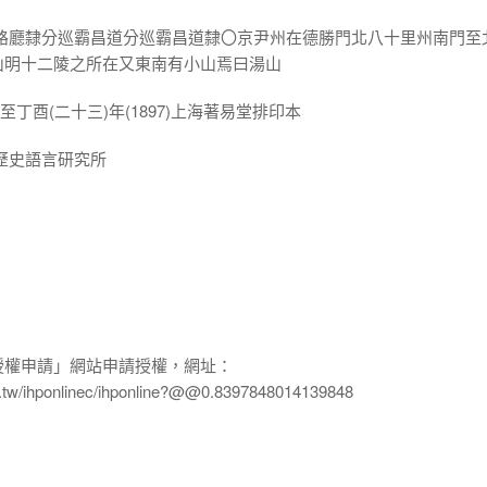
北路廳隸分巡霸昌道分巡霸昌道隸〇京尹州在德勝門北八十里州南門至
山明十二陵之所在又東南有小山焉曰湯山
7)至丁酉(二十三)年(1897)上海著易堂排印本
歷史語言研究所
授權申請」網站申請授權，網址：
edu.tw/ihponlinec/ihponline?@@0.8397848014139848