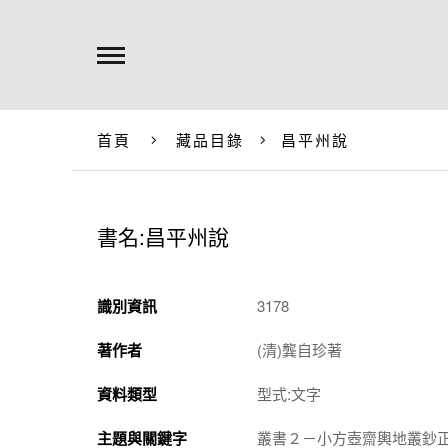
首頁
藏品目錄
昌平州說
書名:昌平州說
識別資訊
3178
著作者
(清)龔自珍著
資料類型
型式:文字
主題與關鍵字
叢書２－小方壺齋輿地叢鈔正