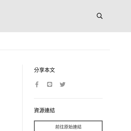
分享本文
資源連結
前往原始連結