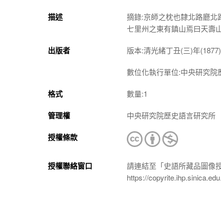
描述
摘錄:京師之枕也隸北路廳
七里州之東有鎮山焉曰天壽
出版者
版本:清光緒丁丑(三)年(187
數位化執行單位:中央研究院
格式
數量:1
管理權
中央研究院歷史語言研究所
授權條款
授權聯絡窗口
請連結至「史語所藏品圖像
https://copyrite.ihp.sinica.