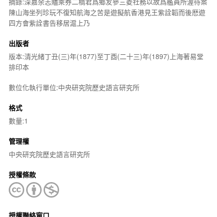
摘錄:深嘉余志贐乘券二橋君爲鄉友參三菱社務以故爲艦員所渥待案
陳山海坐列珍玩不復知航海之苦是遊擬航香港見王紫詮韜而後厯遊
四方會紫詮書告移居滬上乃
出版者
版本:清光緒丁丑(三)年(1877)至丁酉(二十三)年(1897)上海著易堂
排印本
數位化執行單位:中央研究院歷史語言研究所
格式
數量:1
管理權
中央研究院歷史語言研究所
授權條款
授權聯絡窗口