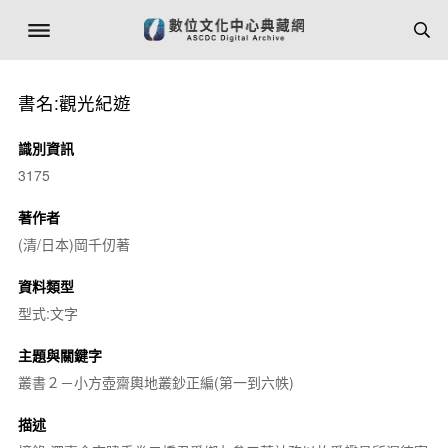
書名:觀光紀遊
識別資訊
3175
著作者
(清/日本)岡千仞著
資料類型
型式:文字
主題與關鍵字
叢書２－小方壺齋輿地叢鈔正編(第一到六帙)
描述