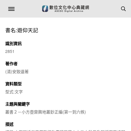
書名:遊仰天記
識別資訊
2851
著作者
(清)安致遠著
資料類型
型式:文字
主題與關鍵字
叢書２－小方壺齋輿地叢鈔正編(第一到六帙)
描述