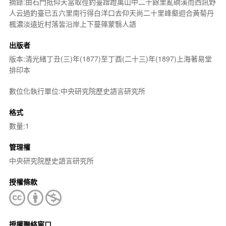
摘錄:由石門抵仰天當取徑釣臺蹭蹬萬山中二十餘里亂磵溪而西訊野
人云過釣臺已五六里南行得白洋口去仰天尚二十里峰壑迴合黃菊丹
楓濃淡遠近村落皆沿岸上下蔓篠蒙翳人語
出版者
版本:清光緒丁丑(三)年(1877)至丁酉(二十三)年(1897)上海著易堂
排印本
數位化執行單位:中央研究院歷史語言研究所
格式
數量:1
管理權
中央研究院歷史語言研究所
授權條款
授權聯絡窗口