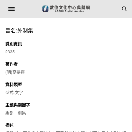
書名:外制集
識別資訊
2335
著作者
(明)高拱撰
資料類型
型式:文字
主題與關鍵字
集部－別集
描述