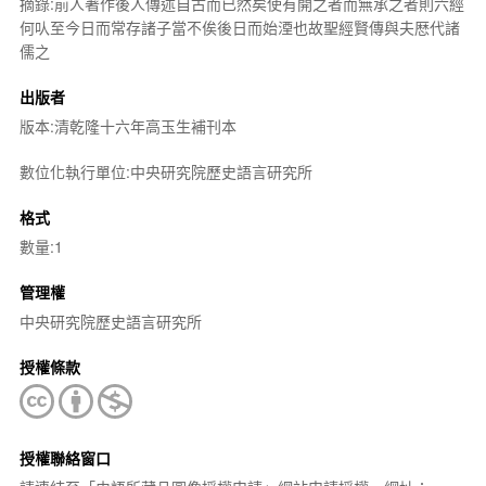
摘錄:前人著作後人傳述自古而已然矣使有開之者而無承之者則六經
何㕥至今日而常存諸子當不俟後日而始湮也故聖經賢傳與夫厯代諸
儒之
出版者
版本:清乾隆十六年高玉生補刊本
數位化執行單位:中央研究院歷史語言研究所
格式
數量:1
管理權
中央研究院歷史語言研究所
授權條款
授權聯絡窗口