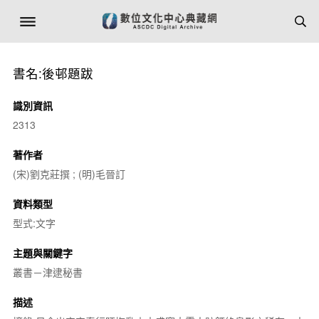
書名:後邨題跋
識別資訊
2313
著作者
(宋)劉克莊撰 ; (明)毛晉訂
資料類型
型式:文字
主題與關鍵字
叢書－津逮秘書
描述