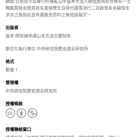
摘錄:日余出守宜春行盱撫亂山中盛寒大雪人跡旣絶鳥影亦稀有一士
獨載贄追余閱其姓名南城傅生自得也踐雪淖行二百餘里矣余竊怪生
求余之急如此豈有謁哉坐而叩之無他說袖文一
出版者
版本:明崇禎申虞山毛氏汲古閣刻本
數位化執行單位:中央研究院歷史語言研究所
格式
數量:1
管理權
中央研究院歷史語言研究所
授權條款
授權聯絡窗口