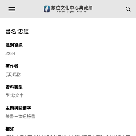
書名:忠經
識別資訊
2284
著作者
(漢)馬融
資料類型
型式:文字
主題與關鍵字
叢書－津逮秘書
描述