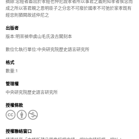
摘錄:忠經者葢出於孝經也仲尼說孝者所以事君之義則知孝者俟忠而
成之所以答君親之恩明臣子之分忠不可廢於國孝不可弛於家孝旣有
經忠則猶闕故述仲尼之
出版者
版本:明崇禎申虞山毛氏汲古閣刻本
數位化執行單位:中央研究院歷史語言研究所
格式
數量:1
管理權
中央研究院歷史語言研究所
授權條款
授權聯絡窗口