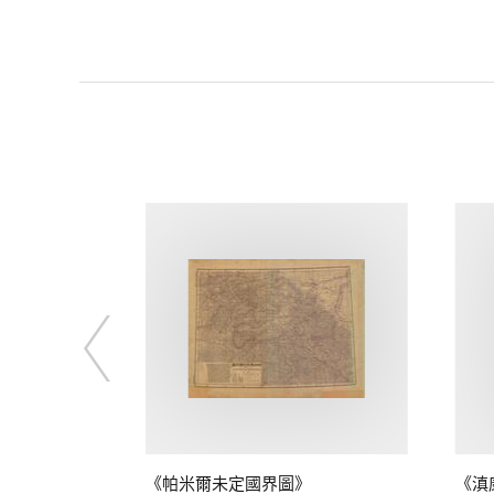
》
《帕米爾未定國界圖》
《滇