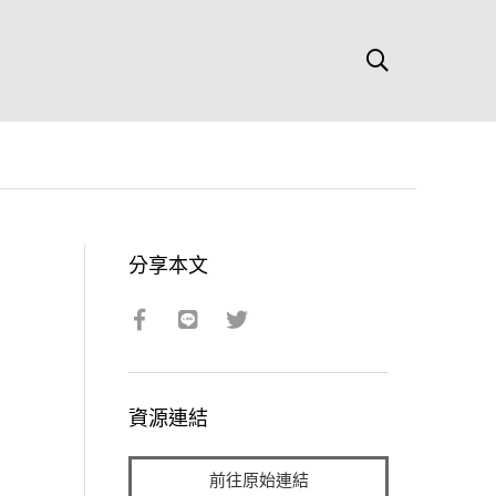
分享本文
資源連結
前往原始連結