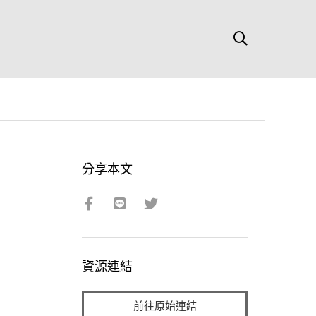
分享本文
資源連結
前往原始連結