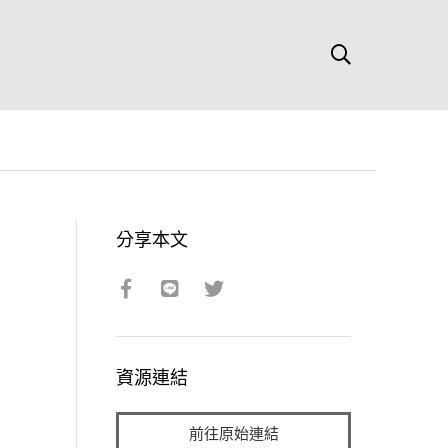
分享本文
資源連結
前往原始連結