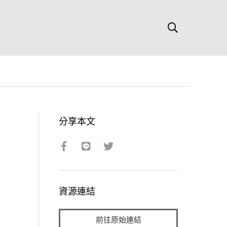
分享本文
資源連結
前往原始連結