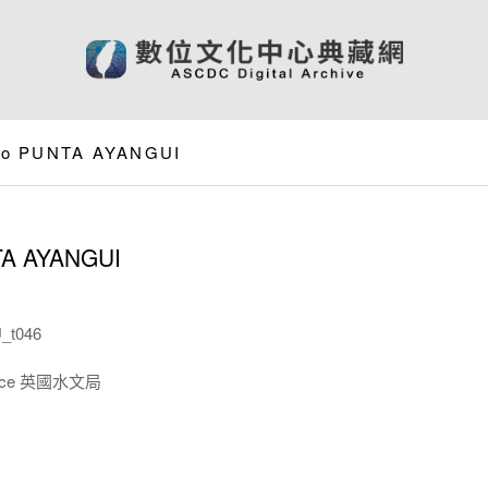
to PUNTA AYANGUI
A AYANGUI
_t046
ffice 英國水文局