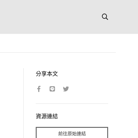
分享本文
資源連結
前往原始連結