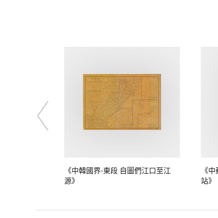
》
《中韓國界-東段 自圖們江口至江
《中
源》
站》