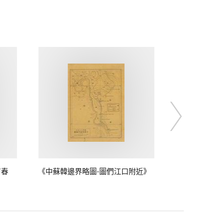
吉春
《中蘇韓邊界略圖-圖們江口附近》