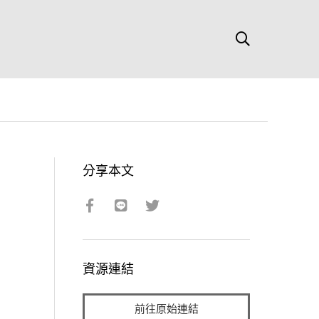
分享本文
資源連結
前往原始連結