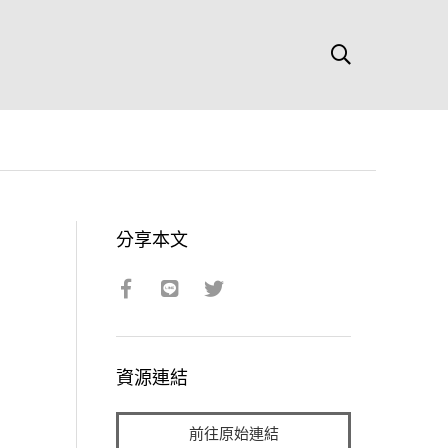
分享本文
資源連結
前往原始連結