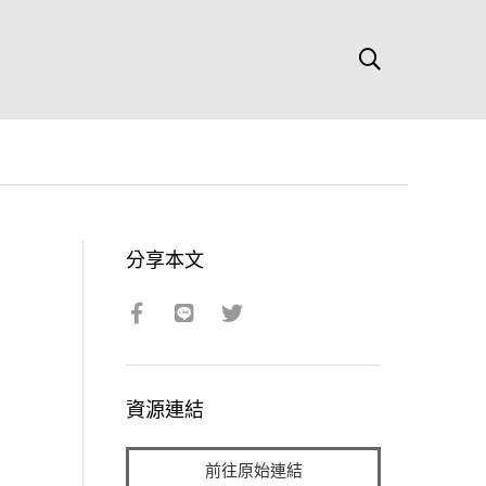
分享本文
資源連結
前往原始連結