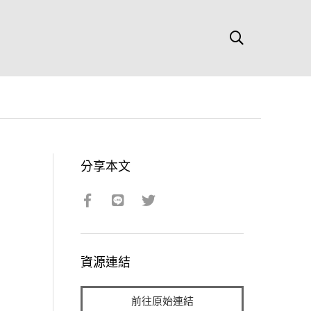
分享本文
資源連結
前往原始連結