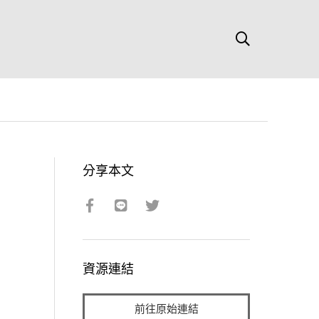
分享本文
資源連結
前往原始連結