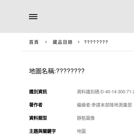
首頁
藏品目錄
????????
地圖名稱:????????
識別資訊
資料識別碼:D-40-14-300-71-2
著作者
編繪者:參謀本部陸地測量部
資料類型
靜態圖像
主題與關鍵字
地圖