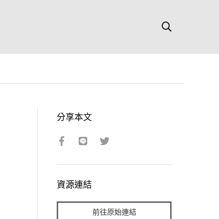
分享本文
資源連結
前往原始連結