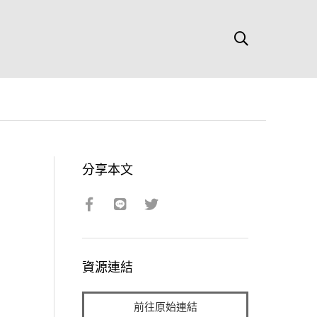
分享本文
資源連結
前往原始連結