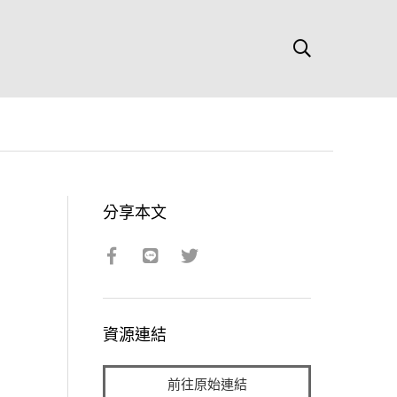
分享本文
資源連結
前往原始連結