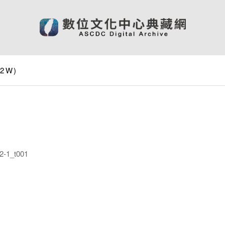
12W)
-1_t001