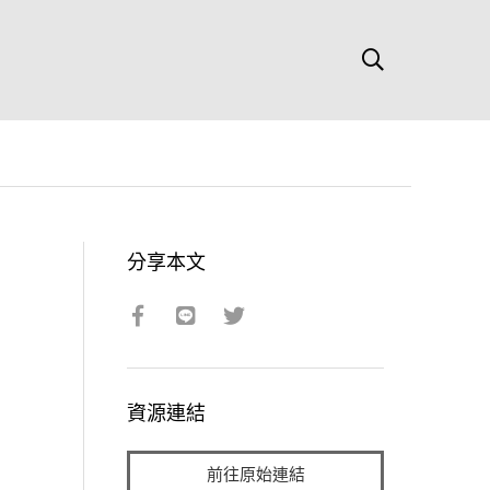
分享本文
資源連結
前往原始連結