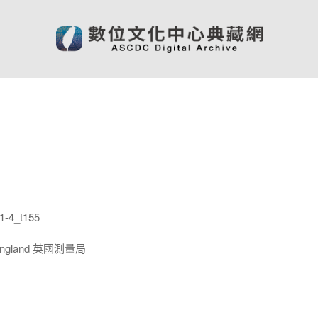
-4_t155
 England 英國測量局