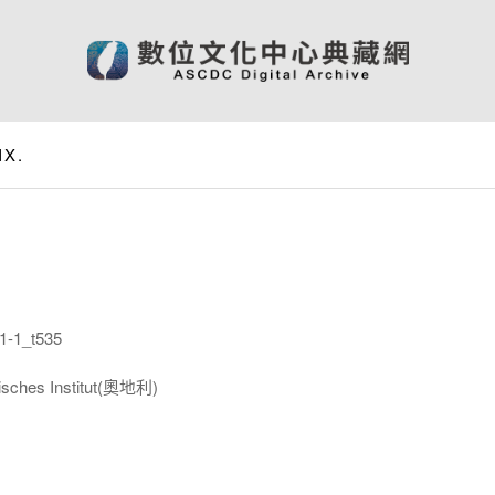
IX.
-1_t535
isches Institut(奧地利)