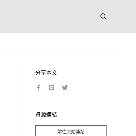
分享本文
資源連結
前往原始連結