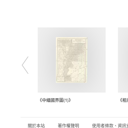
藤
《中緬國界圖(1)》
《相
關於本站
著作權聲明
使用者條款、資訊