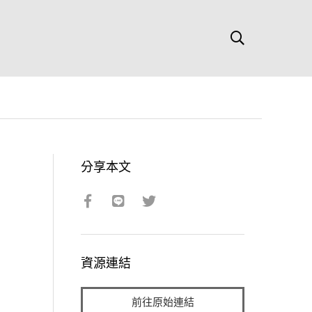
分享本文
資源連結
前往原始連結