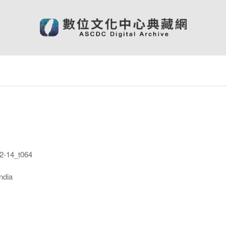
-14_t064
ndia