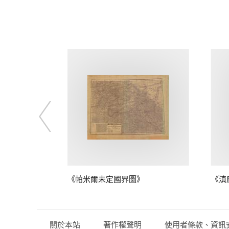
》
《帕米爾未定國界圖》
《滇
關於本站
著作權聲明
使用者條款、資訊