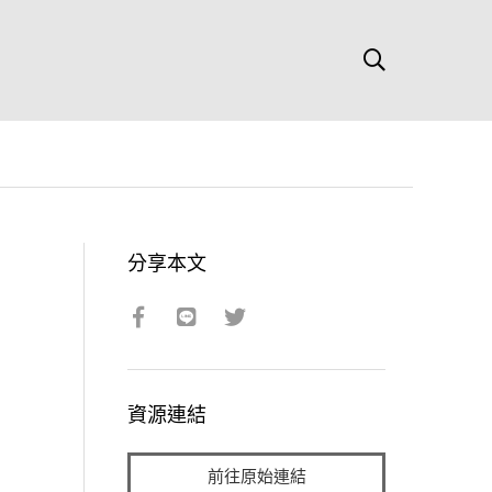
分享本文
資源連結
前往原始連結