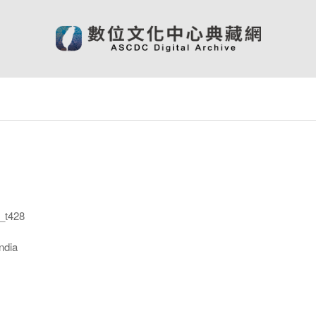
_t428
ndia