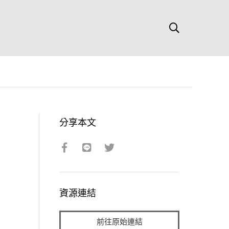
分享本文
資源連結
前往原始連結