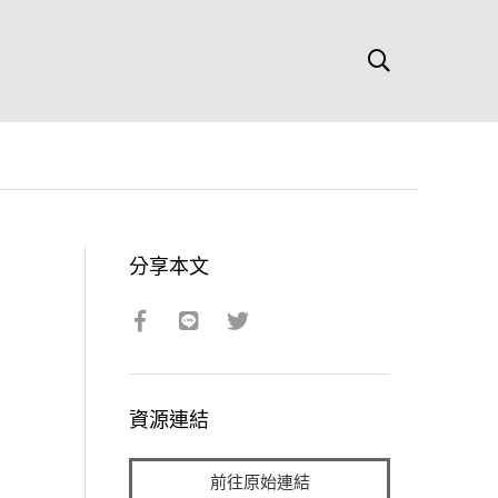
分享本文
資源連結
前往原始連結